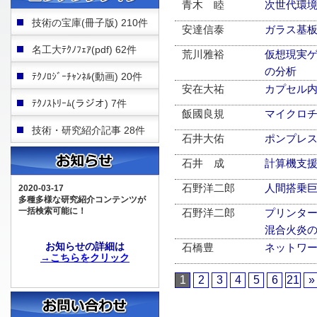
青木 睦
次世代環
技術の宝庫(冊子版) 210件
安達信泰
ガラス基
名工大ﾃｸﾉﾌｪｱ(pdf) 62件
荒川雅裕
仮想現実
の分析
ﾃｸﾉﾛｼﾞｰﾁｬﾝﾈﾙ(動画) 20件
安在大祐
カプセル
ﾃｸﾉｽﾄﾘｰﾑ(ラジオ) 7件
飯國良規
マイクロ
技術・研究紹介記事 28件
石井大佑
ポンプレ
石井 成
計算機支
石野洋二郎
人間搭乗
2020-03-17
多種多様な研究紹介コンテンツが
一括検索可能に！
石野洋二郎
プリンター
混合火炎の
お知らせの詳細は
石橋豊
ネットワ
→こちらをクリック
1
2
3
4
5
6
21
»