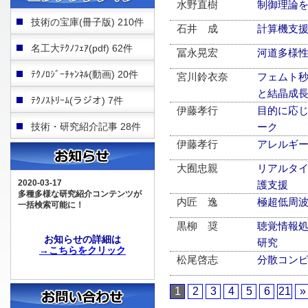
水野直樹
制御理論
技術の宝庫(冊子版) 210件
石井 成
計算機支
名工大ﾃｸﾉﾌｪｱ(pdf) 62件
冨永晃宏
河道多様
ﾃｸﾉﾛｼﾞｰﾁｬﾝﾈﾙ(動画) 20件
宮川鈴衣奈
フェムト
と結晶成
ﾃｸﾉｽﾄﾘｰﾑ(ラジオ) 7件
伊藤孝行
目的に応
技術・研究紹介記事 28件
ーク
伊藤孝行
アレルギ
大囿忠親
リアルタイ
2020-03-17
護支援
多種多様な研究紹介コンテンツが
内匠 逸
極超低周
一括検索可能に！
黒柳 奨
聴覚情報
お知らせの詳細は
研究
→こちらをクリック
松尾啓志
分散コン
1
2
3
4
5
6
21
»