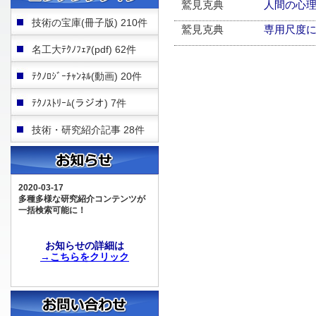
鷲見克典
人間の心
技術の宝庫(冊子版) 210件
鷲見克典
専用尺度
名工大ﾃｸﾉﾌｪｱ(pdf) 62件
ﾃｸﾉﾛｼﾞｰﾁｬﾝﾈﾙ(動画) 20件
ﾃｸﾉｽﾄﾘｰﾑ(ラジオ) 7件
技術・研究紹介記事 28件
2020-03-17
多種多様な研究紹介コンテンツが
一括検索可能に！
お知らせの詳細は
→こちらをクリック