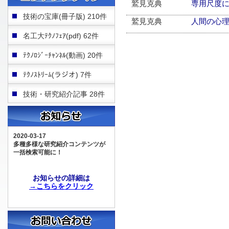
鷲見克典
専用尺度
技術の宝庫(冊子版) 210件
鷲見克典
人間の心
名工大ﾃｸﾉﾌｪｱ(pdf) 62件
ﾃｸﾉﾛｼﾞｰﾁｬﾝﾈﾙ(動画) 20件
ﾃｸﾉｽﾄﾘｰﾑ(ラジオ) 7件
技術・研究紹介記事 28件
2020-03-17
多種多様な研究紹介コンテンツが
一括検索可能に！
お知らせの詳細は
→こちらをクリック