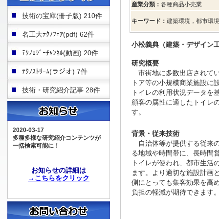
産業分類：
各種商品小売業
技術の宝庫(冊子版) 210件
キーワード：
建築環境，都市環
名工大ﾃｸﾉﾌｪｱ(pdf) 62件
小松義典（建築・デザイン
ﾃｸﾉﾛｼﾞｰﾁｬﾝﾈﾙ(動画) 20件
研究概要
ﾃｸﾉｽﾄﾘｰﾑ(ラジオ) 7件
市街地に多数出店されてい
トア等の小規模商業施設に
技術・研究紹介記事 28件
トイレの利用状況データを
顧客の属性に適したトイレ
す。
2020-03-17
背景・従来技術
多種多様な研究紹介コンテンツが
自治体等が提供する従来の
一括検索可能に！
る地域や時間帯に、長時間
トイレが使われ、都市生活
お知らせの詳細は
ます。より適切な施設計画
→こちらをクリック
側にとっても集客効果を高
負担の軽減が期待できます