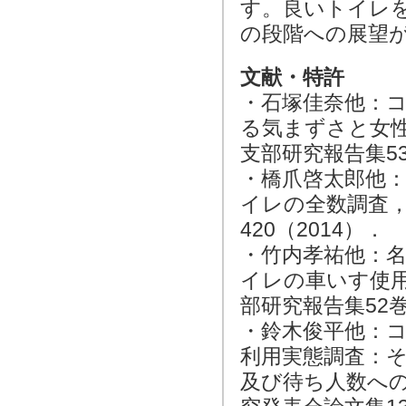
す。良いトイレ
の段階への展望
文献・特許
・石塚佳奈他：
る気まずさと女
支部研究報告集53巻
・橋爪啓太郎他
イレの全数調査，
420（2014）．
・竹内孝祐他：
イレの車いす使
部研究報告集52巻，
・鈴木俊平他：
利用実態調査：
及び待ち人数へ