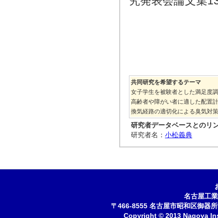
究発表会論文集13巻
共同研究を希望するテーマ
女子学生を被験者とした満足度
高齢者や障がい者に適した配置
換気経路の適切化による臭気対
研究者データベースとのリ
研究者名：
小松義典
名古屋工業
〒466-8555 名古屋市昭和区御器所町 
Copyright © 2013 Nagoya Inst