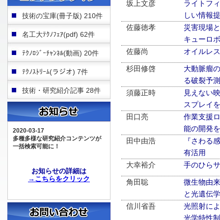
坂上文彦
ライトフィ
しい情報
技術の宝庫(冊子版) 210件
佐藤徳孝
災害現場と
名工大ﾃｸﾉﾌｪｱ(pdf) 62件
キューロ
佐藤尚
オイルレ
ﾃｸﾉﾛｼﾞｰﾁｬﾝﾈﾙ(動画) 20件
杉田修啓
大動脈瘤の
ﾃｸﾉｽﾄﾘｰﾑ(ラジオ) 7件
る破裂予
技術・研究紹介記事 28件
須藤正時
見えない映
スプレイ
田口亮
作業支援ロ
能の開発
2020-03-17
多種多様な研究紹介コンテンツが
田中由浩
『さわる感
一括検索可能に！
有活用
大幸裕介
手のひら
お知らせの詳細は
→こちらをクリック
角田聡
微生物由来
と光遺伝
信川省吾
光照射によ
光学特性